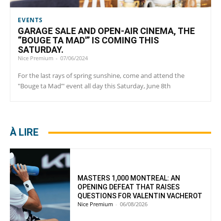
EVENTS
GARAGE SALE AND OPEN-AIR CINEMA, THE
“BOUGE TA MAD'” IS COMING THIS
SATURDAY.
Nice Premium
-
07/06/2024
For the last rays of spring sunshine, come and attend the
"Bouge ta Mad’" event all day this Saturday, June 8th
À LIRE
MASTERS 1,000 MONTREAL: AN
OPENING DEFEAT THAT RAISES
QUESTIONS FOR VALENTIN VACHEROT
Nice Premium
-
06/08/2026